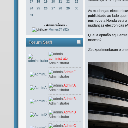
17
18
19
20
21
22
23
24
25
26
27
28
29
30
As mudanças electronica
31
publicidade ao lado que n
push que a Honda está a 
- Aniversários -
mudanças electrónicas e/o
Momes74 (52)
Qual a opinião aqui entre 
marcas?
Forum Staff
Já experimentaram e em
administrator
Administrator
AdminE
Administrator
AdminA
Administrator
AdminB
Administrator
AdminD
Administrator
AdminC