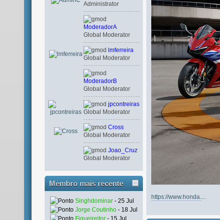
Administrator
ModeradorA
Global Moderator
lmferreira
Global Moderator
ModeradorB
Global Moderator
jpcontreiras
Global Moderator
Cross
Global Moderator
Joao_Cruz
Global Moderator
Membro mais recente
https://www.honda.
...
Singhdominar
- 25 Jul
Jorge Coutinho
- 18 Jul
Figueireitor
- 15 Jul