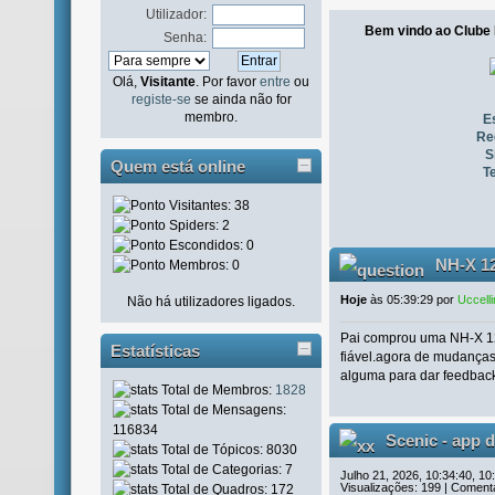
Utilizador:
Bem vindo ao Clube
Senha:
Olá,
Visitante
. Por favor
entre
ou
registe-se
se ainda não for
membro.
E
Re
S
Quem está online
T
Visitantes: 38
Spiders: 2
Escondidos: 0
NH-X 12
Membros: 0
Hoje
às 05:39:29 por
Uccell
Não há utilizadores ligados.
Pai comprou uma NH-X 125
Estatísticas
fiável.agora de mudanças
alguma para dar feedback
Total de Membros:
1828
Total de Mensagens:
116834
Scenic - app 
Total de Tópicos: 8030
Total de Categorias: 7
motoclistas
Julho 21, 2026, 10:34:40, 10
Visualizações: 199 | Comentá
Total de Quadros: 172