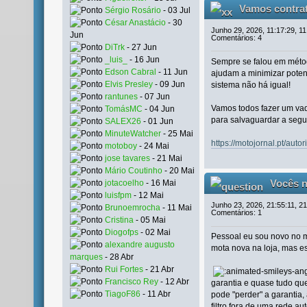
Vamos contra
Sérgio Rosário
- 03 Jul
César Anastácio
- 30
Junho 29, 2026, 11:17:29, 1
Jun
Comentários: 4
DiTrk
- 27 Jun
_luis_
- 16 Jun
Sempre se falou em méto
Edson Cabral
- 11 Jun
ajudam a minimizar pote
Elvis Presley
- 09 Jun
sistema não há igual!
rantunes
- 07 Jun
Vamos todos fazer um va
TomásMC
- 04 Jun
para salvaguardar a seg
SALEX26
- 01 Jun
MinuteWatcher
- 25 Mai
https://motojornal.pt/auto
motoboy
- 24 Mai
jose tavares
- 21 Mai
Mário Coutinho
- 20 Mai
Vocês 
jotacoelho
- 16 Mai
luisfpm
- 12 Mai
durante
Junho 23, 2026, 21:55:11, 2
Brunoemrocha
- 11 Mai
Comentários: 1
Cristina
- 05 Mai
Diogofps
- 02 Mai
Pessoal eu sou novo no 
alexandre augusto
mota nova na loja, mas es
marques
- 28 Abr
Rui Fortes
- 21 Abr
Francisco Rey
- 12 Abr
garantia e quase tudo que
TiagoF86
- 11 Abr
pode "perder" a garantia
filtro fora de uma rede au