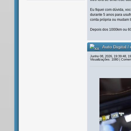
Eu fiquei com dúvida, vo
durante 5 anos para usufr
conta própria ou mudam 
Depois dos 1000km ou 6
Auto Digital /
caminho.
Junho 08, 2026, 19:39:48, 1
Visualizações: 1080 | Coment