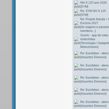
NH-X 125 ano 2026
[
SYM
]
Re: SYM NH-X 125
[
SYM
]
Re: Projeto Irlanda +
Escócia 2027
[
As viagens e passei
membros...
]
Scenic - app de rota
motoclistas
[
Tecnologia / Gadgets
Motociclismo
]
Re: Eurobikes - ate
[
Assuntos Diversos
]
Re: Eurobikes - ate
[
Assuntos Diversos
]
Re: Eurobikes - ate
[
Assuntos Diversos
]
Re: Eurobikes - ate
[
Assuntos Diversos
]
Re: Eurobikes - ate
[
Assuntos Diversos
]