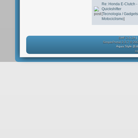
Re: Honda E-Clutch -
Quickshifter
[
Tecnologia / Gadgets
Motociclismo
]
SMF 2.0.19
|
SimplePortal 2.3.7 © 20
Aqua Style (E
X