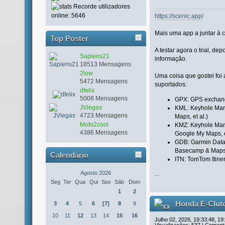
Recorde utilizadores
online: 5646
https://scenic.app/
Mais uma app a juntar à 
Top Poster
A testar agora o trial, de
Sapiens21
informação.
18513 Mensagens
2low
Uma coisa que gostei foi 
5472 Mensagens
suportados:
dfelix
5008 Mensagens
GPX: GPS exchang
JViegas
KML: Keyhole Mar
4723 Mensagens
Maps, et al.)
Moto2cool
KMZ: Keyhole Mar
4386 Mensagens
Google My Maps, e
GDB: Garmin Data
Basecamp & Maps
Calendário
ITN: TomTom Itine
Agosto 2026
...
Seg
Ter
Qua
Qui
Sex
Sáb
Dom
1
2
Honda E-Clutc
3
4
5
6
[7]
8
9
10
11
12
13
14
15
16
Julho 02, 2026, 19:33:48, 19
Visualizações: 537 | Comentá