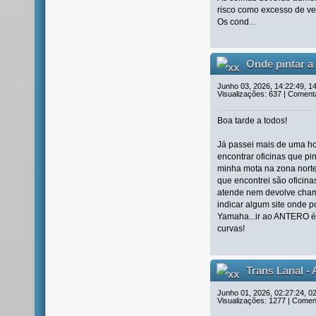
risco como excesso de ve
Os cond
...
Onde pintar a
Junho 03, 2026, 14:22:49, 1
Visualizações: 637 | Comentá
Boa tarde a todos!
Já passei mais de uma h
encontrar oficinas que pi
minha mota na zona norte 
que encontrei são oficin
atende nem devolve cha
indicar algum site onde 
Yamaha...ir ao ANTERO é 
curvas!
Trans Lanal - 
Lousã
Junho 01, 2026, 02:27:24, 0
Visualizações: 1277 | Coment